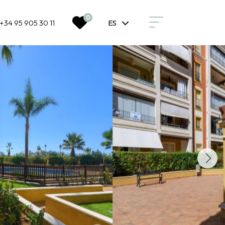
0
+34 95 905 30 11
ES