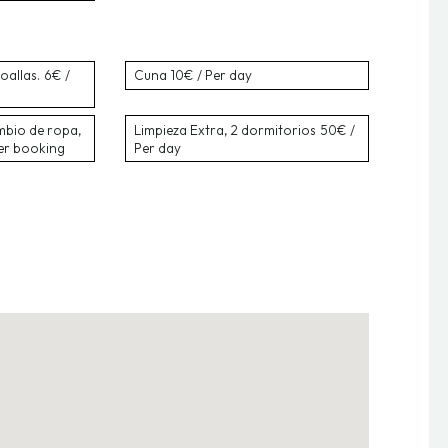
oallas.
6€ /
Cuna
10€ / Per day
mbio de ropa,
Limpieza Extra, 2 dormitorios
50€ /
er booking
Per day