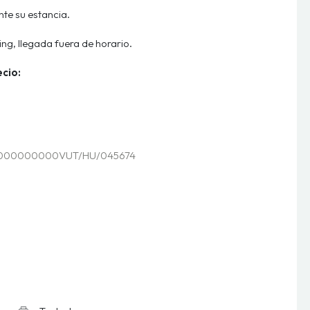
nte su estancia.
ing, llegada fuera de horario.
ecio:
000000000VUT/HU/045674