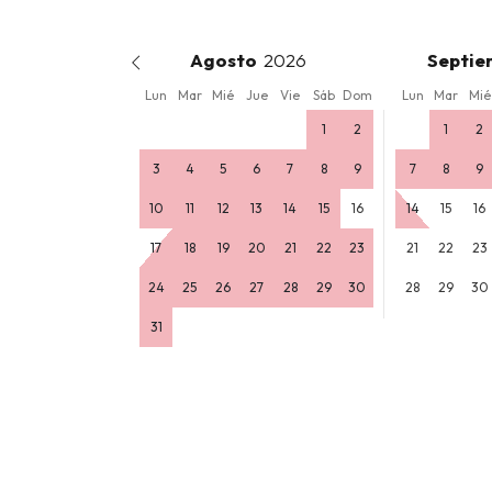
Agosto
Septie
Lun
Mar
Mié
Jue
Vie
Sáb
Dom
Lun
Mar
Mié
1
2
1
2
3
4
5
6
7
8
9
7
8
9
10
11
12
13
14
15
16
14
15
16
17
18
19
20
21
22
23
21
22
23
24
25
26
27
28
29
30
28
29
30
31