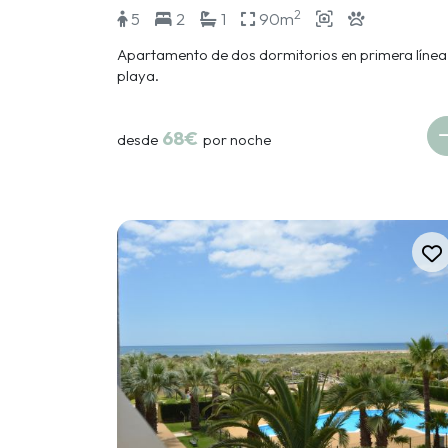
2
5
2
1
90m
Apartamento de dos dormitorios en primera línea
playa.
68€
desde
por noche