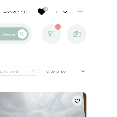
0
+34 95 905 30 11
ES
Buscar
Ordenar por