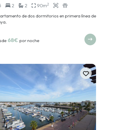
2
5
2
2
90m
artamento de dos dormitorios en primera línea de
aya.
68€
sde
por noche