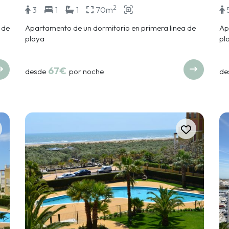
2
3
1
1
70m
 de
Apartamento de un dormitorio en primera linea de
Ap
playa
pl
67€
desde
por noche
de