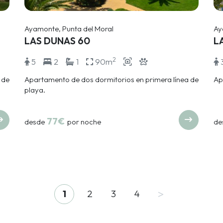
Ayamonte, Punta del Moral
Ay
LAS DUNAS 60
L
2
5
2
1
90m
 de
Apartamento de dos dormitorios en primera línea de
Ap
playa.
77€
desde
por noche
de
>
1
2
3
4