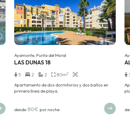
Ayamonte, Punta del Moral
Ay
LAS DUNAS 18
A
2
5
2
2
80m
Apartamento de dos dormitorios y dos baños en
Ap
primera línea de playa.
pl
80€
desde
por noche
de