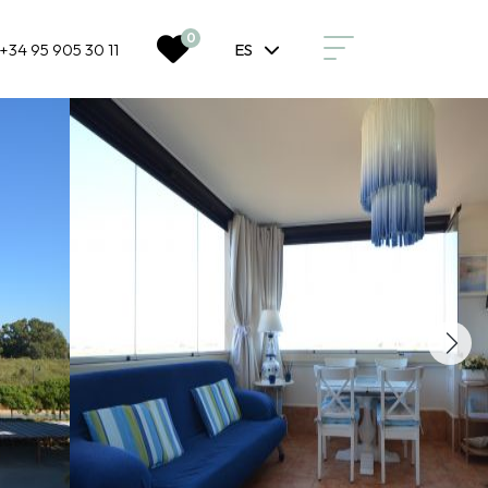
0
+34 95 905 30 11
ES