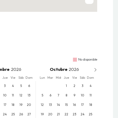
No disponible
mbre
Octubre
Jue
Vie
Sáb
Dom
Lun
Mar
Mié
Jue
Vie
Sáb
Dom
3
4
5
6
1
2
3
4
10
11
12
13
5
6
7
8
9
10
11
17
18
19
20
12
13
14
15
16
17
18
24
25
26
27
19
20
21
22
23
24
25