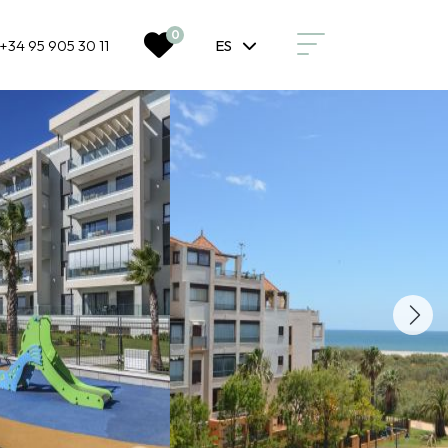
0
+34 95 905 30 11
ES