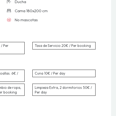
Ducha
Cama 180x200 cm
No mascotas
/ Per
Tasa de Servicio
20€ / Per booking
oallas.
6€ /
Cuna
10€ / Per day
mbio de ropa,
Limpieza Extra, 2 dormitorios
50€ /
er booking
Per day