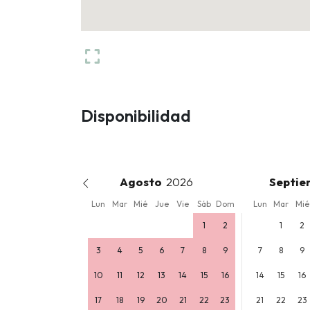
Disponibilidad
Agosto
Septie
Lun
Mar
Mié
Jue
Vie
Sáb
Dom
Lun
Mar
Mié
1
2
1
2
3
4
5
6
7
8
9
7
8
9
10
11
12
13
14
15
16
14
15
16
17
18
19
20
21
22
23
21
22
23