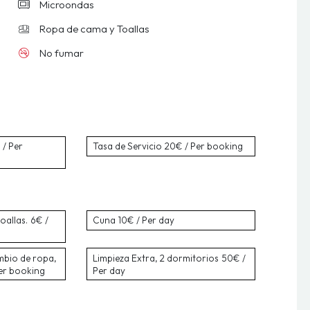
Microondas
Ropa de cama y Toallas
No fumar
/ Per
Tasa de Servicio
20€ / Per booking
oallas.
6€ /
Cuna
10€ / Per day
mbio de ropa,
Limpieza Extra, 2 dormitorios
50€ /
er booking
Per day