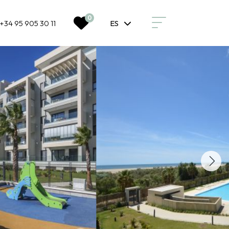
0
+34 95 905 30 11
ES