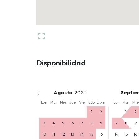
Disponibilidad
Agosto
Septie
Lun
Mar
Mié
Jue
Vie
Sáb
Dom
Lun
Mar
Mié
1
2
1
2
3
4
5
6
7
8
9
7
8
9
10
11
12
13
14
15
16
14
15
16