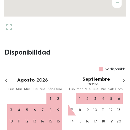
Disponibilidad
No disponible
Septiembre
Agosto
Lun
Mar
Mié
Jue
Vie
Sáb
Dom
Lun
Mar
Mié
Jue
Vie
Sáb
Dom
1
2
1
2
3
4
5
6
3
4
5
6
7
8
9
7
8
9
10
11
12
13
10
11
12
13
14
15
16
14
15
16
17
18
19
20