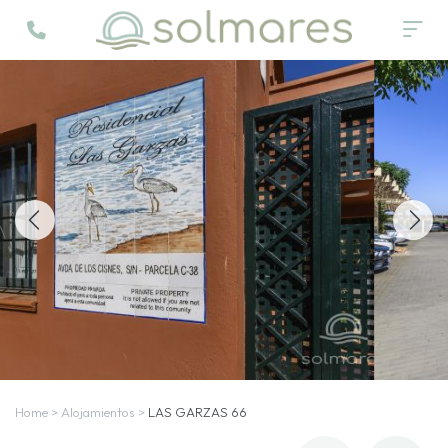
Home
>
Alojamientos
>
LAS GARZAS 66