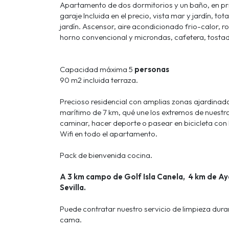
Apartamento de dos dormitorios y un baño, en pri
garaje Incluida en el precio, vista mar y jardín, t
jardín.
Ascensor, aire acondicionado frio-calor,
r
horno convencional y microndas, cafetera, tostad
Capacidad máxima 5
personas
90 m2 incluida terraza.
Precioso residencial con amplias zonas ajardinad
marítimo de 7 km, qué une los extremos de nuestras
caminar, hacer deporte o pasear en bicicleta con l
Wifi en todo el apartamento.
Pack de bienvenida cocina.
A 3 km campo de Golf Isla Canela, 4 km de Ay
Sevilla.
Puede contratar nuestro servicio de limpieza dura
cama.