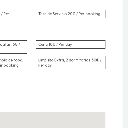
/ Per
Tasa de Servicio
20€ / Per booking
oallas.
6€ /
Cuna
10€ / Per day
mbio de ropa,
Limpieza Extra, 2 dormitorios
50€ /
er booking
Per day