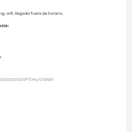
ng, wifi, llegada fuera de horario.
ecio:
m.
00000000VFT/HU/013481