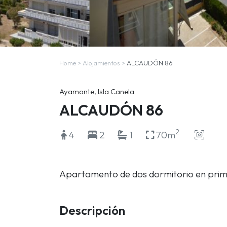
Home
>
Alojamientos
>
ALCAUDÓN 86
Ayamonte, Isla Canela
ALCAUDÓN 86
2
4
2
1
70m
Apartamento de dos dormitorio en prime
Descripción