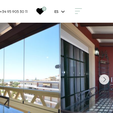
0
+34 95 905 30 11
ES